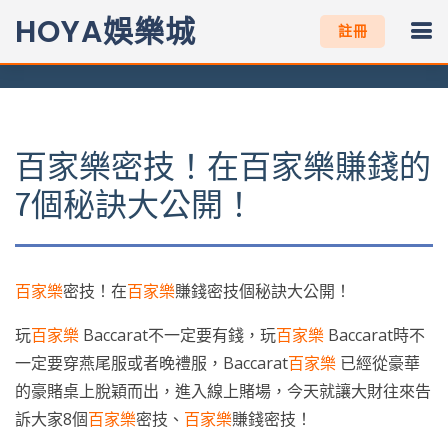
HOYA娛樂城
首頁
娛樂城資訊
註冊
百家樂密技！在百家樂賺錢的7個秘訣大公開！
百家樂密技！在百家樂賺錢的
7個秘訣大公開！
百家樂
密技！在
百家樂
賺錢密技個秘訣大公開！
玩
百家樂
Baccarat不一定要有錢，玩
百家樂
Baccarat時不
一定要穿燕尾服或者晚禮服，Baccarat
百家樂
已經從豪華
的豪賭桌上脫穎而出，進入線上賭場，今天就讓大財往來告
訴大家8個
百家樂
密技、
百家樂
賺錢密技！