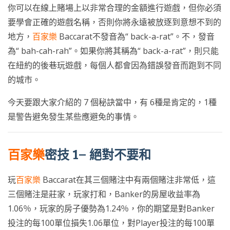
你可以在線上賭場上以非常合理的金額進行遊戲，但你必須
要學會正確的遊戲名稱，否則你將永遠被放逐到意想不到的
地方，
百家樂
Baccarat不發音為“ back-a-rat”。不，發音
為“ bah-cah-rah”。如果你將其稱為“ back-a-rat”，則只能
在紐約的後巷玩遊戲，每個人都會因為錯誤發音而跑到不同
的城市。
今天要跟大家介紹的 7 個秘訣當中，有 6種是肯定的，1種
是警告避免發生某些應避免的事情。
百家樂
密技 1
– 絕對不要和
玩
百家樂
Baccarat在其三個賭注中有兩個賭注非常低，這
三個賭注是莊家，玩家打和，Banker的房屋收益率為
1.06％，玩家的房子優勢為1.24％，你的期望是對Banker
投注的每100單位損失1.06單位，對Player投注的每100單