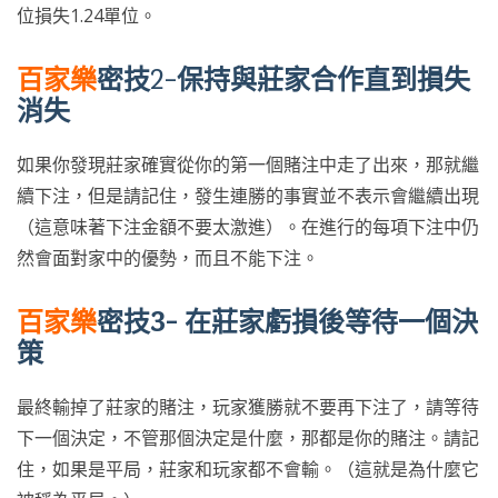
位損失1.24單位。
百家樂
密技
2-
保持與莊家合作直到損失
消失
如果你發現莊家確實從你的第一個賭注中走了出來，那就繼
續下注，但是請記住，發生連勝的事實並不表示會繼續出現
（這意味著下注金額不要太激進）。在進行的每項下注中仍
然會面對家中的優勢，而且不能下注。
百家樂
密技
3- 在莊家虧損後等待一個決
策
最終輸掉了莊家的賭注，玩家獲勝就不要再下注了，請等待
下一個決定，不管那個決定是什麼，那都是你的賭注。請記
住，如果是平局，莊家和玩家都不會輸。（這就是為什麼它