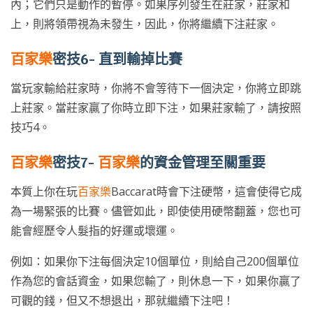
內；它們只是動作的暫停。如果序列發生在莊家，莊家和
上，則將領帶視為未發生，因此，你將繼續下注莊家。
百家樂
密技
6- 直到輸掉比賽
當玩家輸給莊家時，你將不會等待下一個決定，你將立即跳
上莊家。當莊家贏了你時立即下注，如果莊家輸了，請按照
技巧4。
百家樂
密技
7-
百家樂
的資金管理至關重要
本質上你在玩
百家樂
Baccarat時會下注硬幣，這會使得它成
為一場緊張的比賽。儘管如此，即使使用硬幣翻蓋，您也可
能會經歷令人髮指的好運或壞運。
例如：如果你下注每個決定10個單位，則給自己200個單位
作為您的會話資金，如果您輸了，則休息一下，如果你贏了
可觀的錢，但又不想退出，那就繼續下注吧！