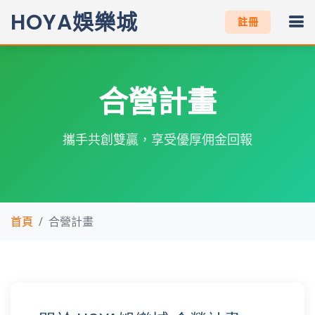
HOYA娛樂城
註冊
合營計畫
攜手共創雙贏，享受優厚佣金回報
首頁
合營計畫