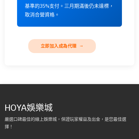
基準的35%支付。三月期滿後仍未達標，
取消合營資格。
立即加入成為代理
HOYA娛樂城
嚴選口碑最佳的線上娛樂城，保證玩家權益及出金，是您最佳選
擇！