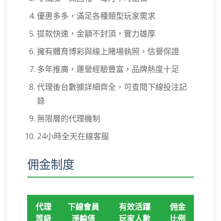
優惠多多，滿足各種類型玩家需求
提款快速，金額不封頂，實力雄厚
擁有體育博彩與線上賭場執照，信譽保證
多年推廣，運營經驗豐富，品牌熱度十足
代理後台數據詳細齊全，可查閱下線投注記
錄
無限層的代理機制
24小時全天在線客服
佣金制度
代理
下線會員
有效活躍
佣金
等級
淨輸值
玩家人數
比例